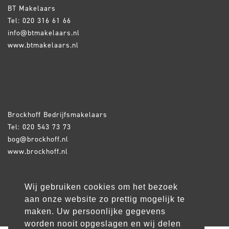
BT Makelaars
Tel: 020 316 61 66
info@btmakelaars.nl
www.btmakelaars.nl
Brockhoff Bedrijfsmakelaars
Tel: 020 543 73 73
bog@brockhoff.nl
www.brockhoff.nl
Shannonweg is een exploitatie van
Solidiam nv
Wij gebruiken cookies om het bezoek
aan onze website zo prettig mogelijk te
website
incombinatie
&
wux
© 2026
maken. Uw persoonlijke gegevens
worden nooit opgeslagen en wij delen