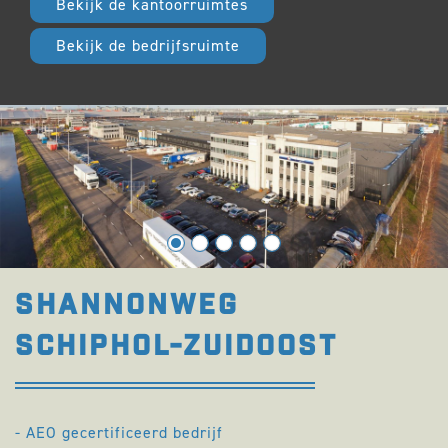
Bekijk de kantoorruimtes
Bekijk de bedrijfsruimte
SHANNONWEG
SCHIPHOL-ZUIDOOST
- AEO gecertificeerd bedrijf